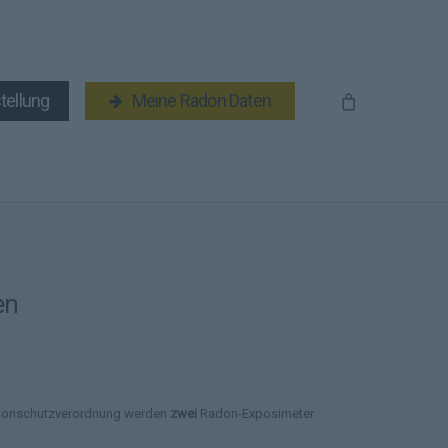
tellung
Meine Radon Daten
en
onschutzverordnung
werden
zwei
Radon-Exposimeter