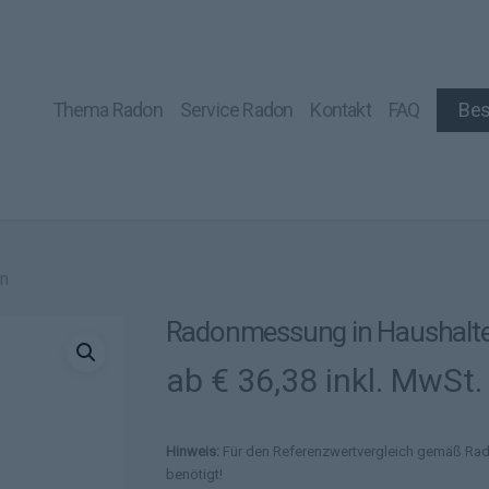
Thema Radon
Service Radon
Kontakt
FAQ
Bes
en
Radonmessung in Haushalt
ab
€
36,38
inkl. MwSt.
Hinweis:
Für den Referenzwertvergleich gemäß
Rad
benötigt!