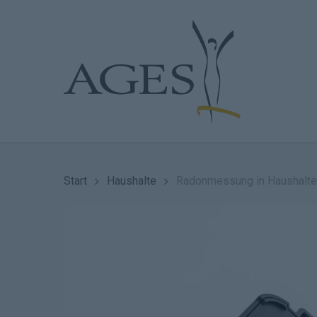
Skip
to
main
content
Start
Haushalte
Radonmessung in Haushalt