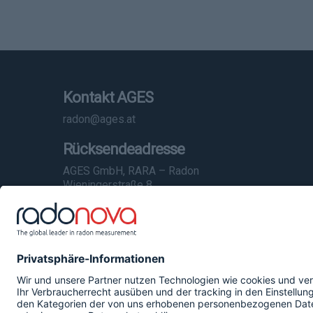
Kontakt AGES
radon@ages.at
Rücksendeadresse
AGES GmbH, RARA – Radon
Wieningerstraße 8
4020 Linz